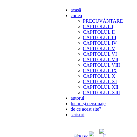
acasã
cartea
PRECUVÂNTARE
CAPITOLUL I
CAPITOLUL II
CAPITOLUL III
CAPITOLUL IV
CAPITOLUL V
CAPITOLUL VI
CAPITOLUL VII
CAPITOLUL VIII
CAPITOLUL IX
CAPITOLUL X
CAPITOLUL XI
CAPITOLUL XII
CAPITOLUL XIII
autorul
locuri şi personaje
de ce acest site?
scrisori