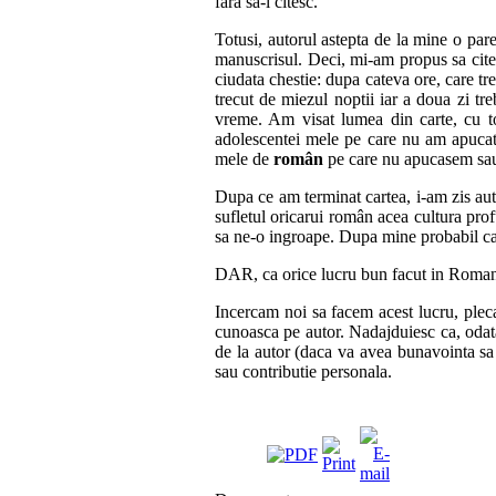
fara sa-l citesc.
Totusi, autorul astepta de la mine o pare
manuscrisul. Deci, mi-am propus sa cites
ciudata chestie: dupa cateva ore, care t
trecut de miezul noptii iar a doua zi 
vreme. Am visat lumea din carte, cu to
adolescentei mele pe care nu am apucat s
mele de
român
pe care nu apucasem sau 
Dupa ce am terminat cartea, i-am zis auto
sufletul oricarui român acea cultura pro
sa ne-o ingroape. Dupa mine probabil ca i-
DAR, ca orice lucru bun facut in Romania 
Incercam noi sa facem acest lucru, plecan
cunoasca pe autor. Nadajduiesc ca, odata
de la autor (daca va avea bunavointa sa 
sau contributie personala.