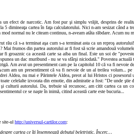
un efect de narcotic. Am fost pur şi simplu vrăjit, desprins de reali
la 5 dimineaţa cartea în faţa calculatorului. Nici n-am sesizat când a t
 în mod normal nu le citeam continuu, n-aveam atâta răbdare. Acum nu m-
rut rău că s-a terminat aşa cum s-a terminat asta ca un reproş autorul
ei? Mai frumos din partea autorului ar fi fost să scrie amandouă volumele
r fi groaznic ca această carte sa aiba un final. Este un soi de "poveste f
m spunea un dac muribund - nu se va sfârşi niciodată." Povestea actuală 
ntrigă. Am avut un presentiment cam pe la capitolul 10 că va fi nevoie de
. Acum am un presentiment că va fi nevoie de un al treilea volum... pe 
drei Aldea, nu mai e Părintele Aldea, preot al lui Hristos ci posesorul u
toate celelalte izvorata din emotie, din admiratie a fost: "De unde ştie d
i şi culturii autorului. Da, trebuie să recunosc, am citit cartea ca un
sentimentul ce se naşte în inimă, citind această carte este bucuria...
 site-ul
http://universul-cartilor.com
:
 despre cartea ce îţi însemnează debutul beletristic. Încerc…