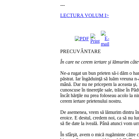
---
LECTURA VOLUM I>
PRECUVÂNTARE
În care ne cerem iertare şi lămurim câte
Ne‑a rugat un bun prieten să‑i dăm o hartă
păstrat. Iar în­gă­du­inţă să luăm vreuna 
mână. Dar nu ne pricepem la a­ceasta şi, m
cunoscuse în ti­nereţile sa­le, trăise în P
încât hăr­ţi­le nu prea foloseau acolo la ni
cerem ier­ta­re prietenului nos­tru.
De asemenea, vrem să lămurim dintru încep
eroice. E des­tul, cre­­dem noi, ca să nu l
să fie date la iveală. Până a­tun­ci vom urm
În sfârşit, avem o mică rugăminte către citi