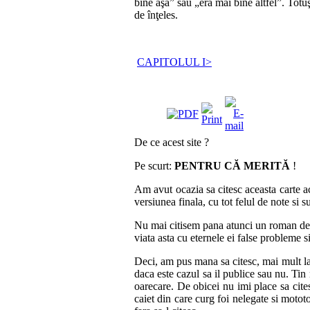
bine aşa” sau „era mai bine altfel”. Totuşi,
de înţeles.
CAPITOLUL I>
De ce acest site ?
Pe scurt:
PENTRU CĂ MERITĂ
!
Am avut ocazia sa citesc aceasta carte a
versiunea finala, cu tot felul de note si
Nu mai citisem pana atunci un roman de c
viata asta cu eternele ei false probleme si
Deci, am pus mana sa citesc, mai mult la 
daca este cazul sa il publice sau nu. Tin
oarecare. De obicei nu imi place sa cites
caiet din care curg foi nelegate si motot