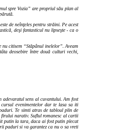
mul spre Vozia” are propriul său plan al
părută.
 este de neînţeles pentru străini. Pe acest
ică, deşi fantasticul nu lipseşte - ca o
re nu citisem “Stăpânul inelelor”. Aveam
âta deosebire între două culturi vechi,
n adevaratul sens al cuvantului. Am fost
cursul evenimentelor dar te lasa sa iti
aduri. Te simti atras de tabloul plin de
irului narativ. Suflul romanesc al cartii
it putin la tara, daca ai fost putin plecat
ii paduri si va garantez ca nu o sa vreti