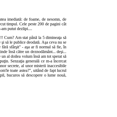
tatea imediată: de foame, de nesomn, de
recut timpul. Cele peste 200 de pagini cât
am putut dezlipi....
ui!!! Cum? Am stat până la 5 dimineaţa să
 şi să le publice deodată. Aşa ceva nu se
ără sfârşit" - aşa ar fi normal să fie, în
tinde însă către un deznodământ... deşi...
 un al doilea volum însă am tot sperat să
puţin. Senzaţia generală ce m-a încercat
nor secrete, al unor misterii inaccesibile
om'le toate astea?", uitând de fapt lucrul
 copil, bucuros să descopere o lume nouă,