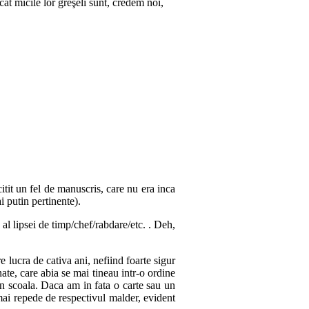
cât micile lor greşeli sunt, cre­­dem noi,
tit un fel de manuscris, care nu era inca
i putin pertinente).
l lipsei de timp/chef/rabdare/etc. . Deh,
 lucra de cativa ani, nefiind foarte sigur
ate, care abia se mai tineau intr-o ordine
din scoala. Daca am in fata o carte sau un
 mai repede de respectivul malder, evident