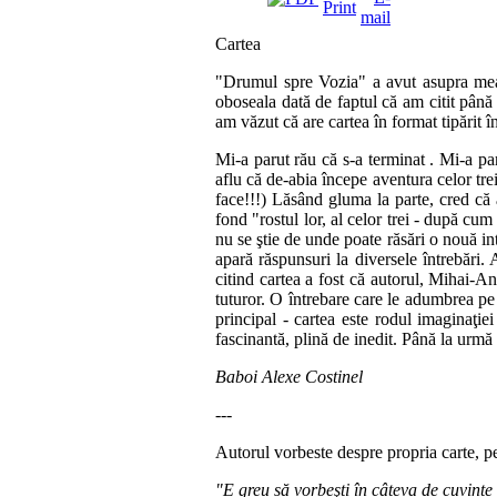
Cartea
"Drumul spre Vozia" a avut asupra mea 
oboseala dată de faptul că am citit până 
am văzut că are cartea în format tipărit
Mi-a parut rău că s-a terminat . Mi-a pa
aflu că de-abia începe aventura celor tr
face!!!) Lăsând gluma la parte, cred că a
fond "rostul lor, al celor trei - după cu
nu se ştie de unde poate răsări o nouă i
apară răspunsuri la diversele întrebări
citind cartea a fost că autorul, Mihai-An
tuturor. O întrebare care le adumbrea pe 
principal - cartea este rodul imaginaţie
fascinantă, plină de inedit. Până la urmă 
Baboi Alexe Costinel
---
Autorul vorbeste despre propria carte, pe
"E greu să vorbeşti în câteva de cuvinte