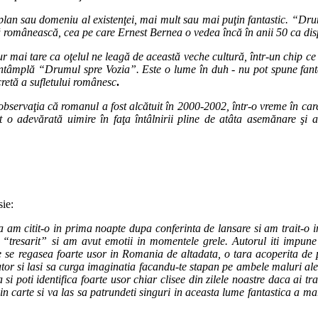
plan sau domeniu al existenţei, mai mult sau mai puţin fantastic. “Dru
ră românească, cea pe care Ernest Bernea o vedea încă în anii 50 ca dis
 aur mai tare ca oţelul ne leagă de această veche cultură, într-un chip ce
întâmplă “Drumul spre Vozia”. Este o lume în duh - nu pot spune fantast
retă a sufletului românesc
.
observaţia că romanul a fost alcătuit în 2000-2002, într-o vreme în ca
 o adevărată uimire în faţa întâlnirii pline de atâta asemănare şi at
ie:
 am citit-o in prima noapte dupa conferinta de lansare si am trait-o i
“tresarit” si am avut emotii in momentele grele. Autorul iti impune 
se regasea foarte usor in Romania de altadata, o tara acoperita de p
utor si lasi sa curga imaginatia facandu-te stapan pe ambele maluri ale f
si poti identifica foarte usor chiar clisee din zilele noastre daca ai tra
n carte si va las sa patrundeti singuri in aceasta lume fantastica a mar