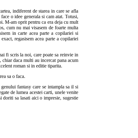
rtea, indiferent de starea in care se afla
face o idee generala si cam atat. Totusi,
oi. M-am oprit pentru ca era deja cu mult
mos, cum nu mai visasem de foarte multa
sem in carte acea parte a copilariei si
 exact, regasisem acea parte a copilariei
 fi scris la noi, care poate sa reinvie in
m, chiar daca multi au incercat pana acum
elent roman si in editie tiparita.
rea sa o faca.
 genului fantasy care se intampla sa il si
gate de lumea acestei carti, unele venite
 si doriti sa lasati aici o impresie, sugestie