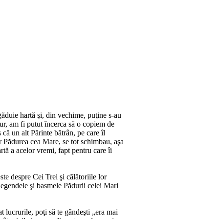
gă­duie hartă şi, din vechime, puţine s‑au
gur, am fi putut încerca să o co­piem de
că un alt Părinte bătrân, pe care îl
chiar Pădurea cea Mare, se tot schimbau, aşa
tă a a­ce­lor vremi, fapt pentru care îi
e despre Cei Trei şi călătoriile lor
legendele şi bas­­me­le Pădurii celei Mari
lat lucrurile, poţi să te gândeşti „era mai