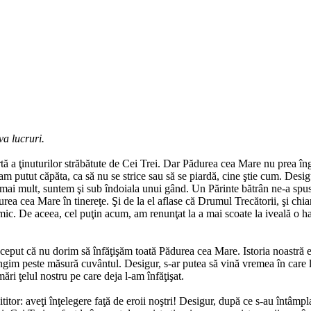
va lucruri.
 a ţi­nu­tu­rilor străbătute de Cei Trei. Dar Pădurea cea Mare nu prea în­
n‑am putut căpăta, ca să nu se strice sau să se piar­dă, cine ştie cum. Desi
ai mult, sun­­­tem şi sub îndoiala unui gând. Un Părinte bătrân ne‑a spus 
ă­durea cea Mare în tinereţe. Şi de la el aflase că Dru­mul Tre­cătorii, şi 
mic. De aceea, cel pu­ţin a­cum, am re­nunţat la a mai scoate la i­veală o har
ut că nu do­rim să înfăţişăm toată Pădurea cea Mare. Istoria noas­­tră est
ungim peste măsură cuvântul. De­­sigur, s‑ar pu­tea să vină vremea în care 
ări ţelul nos­tru pe care deja l‑am înfăţişat.
tor: a­veţi în­­­ţelegere faţă de eroii noştri! Desigur, după ce s‑au în­­tâm­­p