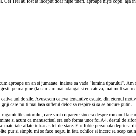
 Cei Trei au fost la înce­put doar niş­te ti­neri, aproape nişte copii, aşa în
cum aproape un an si jumatate, inainte sa vada "lumina tiparului". Am ci
 sugestii pe margine (la care am mai adaugat si eu cateva, mai mult sau ma
ativa ani de zile. Avusesem cateva tentantive esuate, din eternul motiv a
 griji care nu-ti mai lasa sufletul deloc sa respire si sa se bucure putin.
rugamintile autorului, care vroia o parere sincera despre romanul la care
 minte si acum ca manuscrisul era sub forma unor foi A4, destul de sifon
c materiale aflate intr-o astfel de stare. E o fobie personala deprinsa 
olite pur si simplu mi se face negru in fata ochilor si incerc sa scap cat