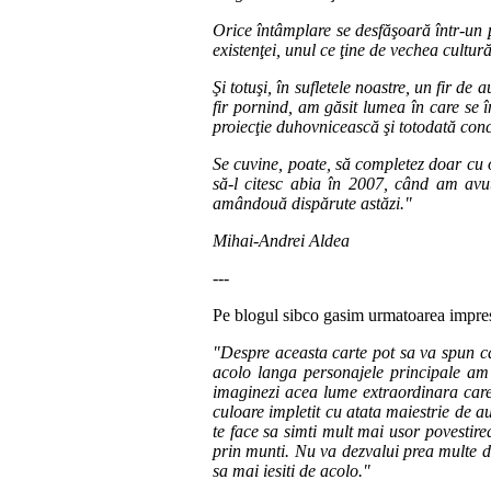
Orice întâmplare se desfăşoară într-un 
existenţei, unul ce ţine de vechea cultu
Şi totuşi, în sufletele noastre, un fir de
fir pornind, am găsit lumea în care se 
proiecţie duhovnicească şi totodată conc
Se cuvine, poate, să completez doar cu 
să-l citesc abia în 2007, când am avut
amândouă dispărute astăzi."
Mihai-Andrei Aldea
---
Pe blogul sibco gasim urmatoarea impres
"Despre aceasta carte pot sa va spun ca
acolo langa personajele principale am 
imaginezi acea lume extraordinara care 
culoare impletit cu atata maiestrie de a
te face sa simti mult mai usor povestirea 
prin munti. Nu va dezvalui prea multe di
sa mai iesiti de acolo."