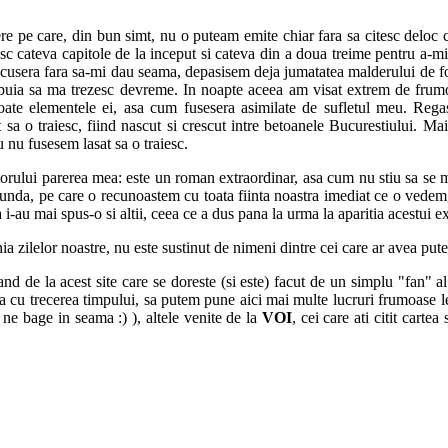
re pe care, din bun simt, nu o puteam emite chiar fara sa citesc deloc ca
c cateva capitole de la inceput si cateva din a doua treime pentru a-mi 
recusera fara sa-mi dau seama, depasisem deja jumatatea malderului de f
trebuia sa ma trezesc devreme. In noapte aceea am visat extrem de fru
ate elementele ei, asa cum fusesera asimilate de sufletul meu. Regasi
a o traiesc, fiind nascut si crescut intre betoanele Bucurestiului. Mai
nu fusesem lasat sa o traiesc.
rului parerea mea: este un roman extraordinar, asa cum nu stiu sa se mai
funda, pe care o recunoastem cu toata fiinta noastra imediat ce o vede
au mai spus-o si altii, ceea ce a dus pana la urma la aparitia acestui exc
zilelor noastre, nu este sustinut de nimeni dintre cei care ar avea pute
d de la acest site care se doreste (si este) facut de un simplu "fan" al
 cu trecerea timpului, sa putem pune aici mai multe lucruri frumoase le
ne bage in seama :) ), altele venite de la
VOI
, cei care ati citit cartea