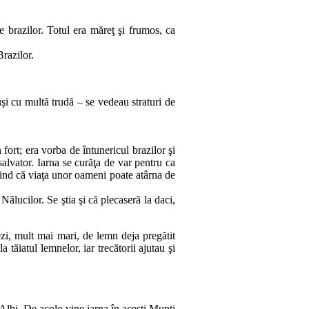
e bra­­zilor. Totul era măreţ şi frumos, ca
Brazilor.
duşi cu multă trudă – se vedeau straturi de
 fort; era vorba de întunericul brazilor şi
r salva­tor. Iarna se curăţa de var pentru ca
i­ind că viaţa unor oameni poate a­târna de
 Nălucilor. Se ştia şi că plecaseră la daci,
ezi, mult mai mari, de lemn deja pregătit
iatul lem­ne­lor, iar tre­că­torii ajutau şi
 Albi. De acolo vine iarna în aceşti Munţi