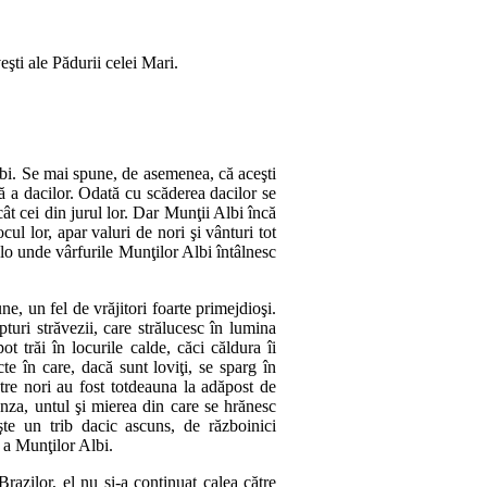
şti ale Pădurii celei Mari.
lbi. Se mai spune, de asemenea, că aceşti
să a dacilor. O­dată cu scăderea dacilor se
ât cei din jurul lor. Dar Mun­ţii Albi încă
locul lor, apar valuri de nori şi vânturi tot
olo un­de vâr­furile Munţilor Albi întâlnesc
ne, un fel de vrăjitori foarte primejdioşi.
uri străvezii, ca­­re strălucesc în lu­mi­na
 trăi în lo­cu­rile calde, căci căl­dura îi
te în ca­re, dacă sunt loviţi, se sparg în
ntre nori au fost tot­deauna la a­dă­post de
ân­za, untul şi mierea din care se hrănesc
eşte un trib dacic as­cuns, de răz­boinici
ră a Munţilor Albi.
ra­zi­lor, el nu şi‑a continuat calea către