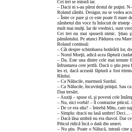
Cei trei se mirară iar.
– Dacii ni s‑au părut destul de puţini. N‑a
Roland zâmbi. Desigur, nu se vedea aceasta
– Între ce pare şi ce este poate fi mare d
zâmbetul din vo­ce fu înlocuit de tristeţe 
mult mai mulţi. Iar de vred­nici, sunt vred
Cei trei nu mai spuseră nimic. Ştiau şi 
pământului. Pe a­tunci Pă­du­rea cea Mare n
Roland continuă:
– Cât despre schimbarea hotărârii lor, doa
– Norul Morţii, adică acea făptură ciudat
– Da. Este una dintre cele mai temute fă
înfruntarea cere jertfă. Dacii o ştiu prea 
les ei, dacă această făptură a fost tri­m
Răului.
– Ca Nălucile, murmură Surdul.
– Ca Nălucile, încuviinţă prinţul. Sau ca 
Dan tresări.
– Auziţi – spuse el, şi povesti cele întâm
– Nu, nici vorbă! – îl contrazise piticul.
– De ce era alta? – întrebă Mitu, cam sup
– Simplu: dracii nu lasă umbre! Deci… – 
– Dacă lăsa umbră nu era diavol. Dar ce
Piticul ridică încă o dată din umeri.
– Nu ştiu. Poate o Nălucă, intrată cine ş