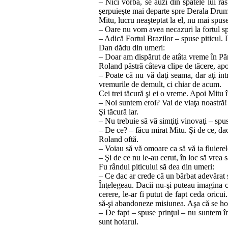
– Nici vorbă, se auzi din spatele lui răs
şerpuieşte mai de­parte spre Derala Drum
Mitu, lucru neaşteptat la el, nu mai spu
– Oare nu vom avea necazuri la fortul 
– Adică Fortul Brazilor – spuse piticul.
Dan dădu din umeri:
– Doar am dispărut de atâta vreme în Pămâ
Roland păstră câteva clipe de tăcere, apo
– Poate că nu vă daţi seama, dar aţi intr
vremurile de demult, ci chiar de acum.
Cei trei tăcură şi ei o vreme. Apoi Mitu î
– Noi suntem eroi? Vai de viaţa noastră!
Şi tăcură iar.
– Nu trebuie să vă simţiţi vinovaţi – spuse
– De ce? – făcu mirat Mitu. Şi de ce, dac
Roland oftă.
– Voiau să vă omoare ca să vă ia fluierele
– Şi de ce nu le‑au cerut, în loc să vrea 
Fu rândul piticului să dea din umeri:
– Ce dac ar crede că un bărbat adevărat ş
Înţelegeau. Dacii nu‑şi puteau imagina că i
cerere, le‑ar fi putut de fapt ceda oricui
să‑şi abandoneze misiunea. Aşa că se hotăr
– De fapt – spuse prinţul – nu suntem în
sunt hotarul.