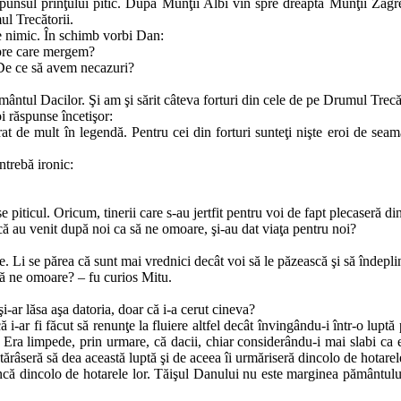
punsul prin­ţu­lui pitic. După Munţii Albi vin spre dreapta Munţii Za­gr
ul Trecătorii.
se nimic. În schimb vorbi Dan:
spre care mergem?
 De ce să a­vem necazuri?
ntul Da­cilor. Şi am şi sărit câteva forturi din cele de pe Dru­mul Trecăt
i răspunse încetişor:
at de mult în legendă. Pentru cei din forturi sunteţi nişte eroi de sea­
ntrebă ironic:
 piticul. Ori­cum, tinerii care s‑au jertfit pentru voi de fapt pleca­se­ră d
ă au venit du­pă noi ca să ne omoare, şi‑au dat viaţa pentru noi?
. Li se pă­rea că sunt mai vrednici decât voi să le păzească şi să în­de­pli
să ne o­moa­re? – fu curios Mitu.
i‑ar lăsa aşa datoria, doar că i‑a cerut cineva?
‑ar fi fă­cut să renunţe la fluiere altfel decât învingându‑i într‑o lup­tă
. Era limpede, prin urmare, că dacii, chiar considerându‑i mai slabi ca ei
âseră să dea această luptă şi de aceea îi urmăriseră dincolo de ho­ta­rele
că dincolo de hotarele lor. Tăişul Danului nu este marginea pămân­tu­lui