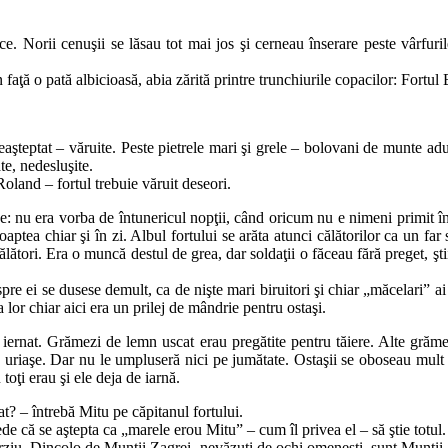
 Norii ce­­nu­şii se lăsau tot mai jos şi cerneau înserare peste vâr­fu­ril
ţă o pa­­­tă albicioasă, abia zărită printre trunchiurile copacilor: Fortul 
aşteptat – vă­ru­­ite. Peste pietrele mari şi grele – bolovani de munte a­
ate, nedesluşite.
oland – for­tul trebuie văruit deseori.
: nu era vor­­­ba de întunericul nopţii, când oricum nu e nimeni pri­mit în
aptea chiar şi în zi. Albul for­­tului se a­ră­ta atunci călătorilor ca un fa
călători. Era o muncă destul de grea, dar soldaţii o făceau fără preget, şt
re ei se du­­sese demult, ca de nişte mari biruitori şi chiar „măce­lari” ai
ea lor chiar aici era un pri­lej de mândrie pentru ostaşi.
iernat. Gră­mezi de lemn uscat erau pregătite pentru tăiere. Alte gră­m
riaşe. Dar nu le umplu­seră nici pe jumătate. Ostaşii se oboseau mult la tă
 toţi erau şi ele deja de iarnă.
? – în­tre­bă Mitu pe căpitanul fortului.
 că se aş­­tepta ca „marele erou Mitu” – cum îl privea el – să ştie totul.
rziu. Din­co­lo de Munţii Zagrei, nevăzuţi de ochi omeneşti, sunt Mun­ţii