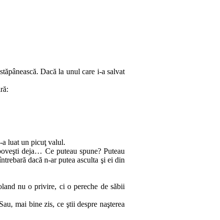
tă­pâ­neas­că. Dacă la unul care i‑a salvat
ră:
a luat un picuţ valul.
în po­veşti deja… Ce puteau spune? Puteau
 întrebară dacă n‑ar putea as­culta şi ei din
Roland nu o privire, ci o pereche de săbii
 Sau, mai bine zis, ce ştii despre naşterea