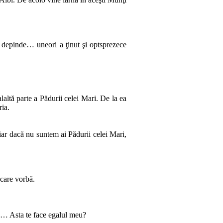
de­­pin­­de… uneori a ţinut şi optsprezece
laltă parte a Pădurii celei Mari. De la ea
ria.
hiar dacă nu suntem ai Pădurii celei Mari,
­ca­re vorbă.
­ţa… Asta te face egalul meu?