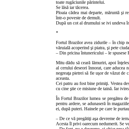
toate rugăciu­nile părintelui.
Se lăsă iar tăcerea.
Ploaia cădea mai departe, măruntă şi rece.
într‑o po­ves­te de demult.
După un cot al drumului se ivi undeva în fa
*
Fortul Brazilor avea zidurile – în chip ne
văruială a­co­perind şi pia­­tra, şi pete ciud
– Din pricina întunericului – le spusese R
Mitu dădu să ceară lămuriri, apoi înţelese
al ce­rului deseori în­norat, care aducea no
negreaţa pietrei să fie uşor de vă­zut de 
aceasta.
Cei patru au fost bine primiţi. Vestea desp
cu cine ştie ce mi­si­une de taină. Iar ivir
În Fortul Brazilor lumea se pregătea de 
pentru ar­dere, se adunaseră în magaziile u
ei, după puteri. Hainele pe care le pur­tau
– De ce vă pregătiţi aşa devreme de iernat
Acesta îl privi oarecum nedumerit. Se vede
– De fapt, nu e devreme, ci chiar prea tâ