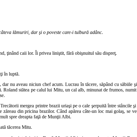
câteva lămuriri, dar şi o poveste care‑i tulbură adânc.
 ţinând caii lor. Îi privea liniştit, fără obişnuitul său dispreţ.
i în luptă.
s, dar nu a­veau niciun chef acum. Lucrau în tăcere, săpând cu să­bi­ile şi
cai. Roland stătea pe calul lui Mitu, un cal alb, mi­nu­nat de frumos, numit N
se.
ecătorii mergea printre brazii uriaşi pe o cale şerpuită între stân­cile şi
zăreau din pricina brazilor. Când a­­părea câte‑un loc mai golaş, se vede
mult spre dreapta faţă de Munţii Albi.
tă tăce­rea Mitu.