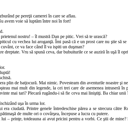
zburând pe pereţii camerei în care se aflau.
Nu avem voie să luptăm între noi în fort!
d.
prietenul nos­­­tru! – îl mustră Dan pe pitic. Vrei să te urască?
ticul cu ve­­chea lui aroganţă. Îmi pasă că e un prost care nu ştie să se s
un cuvânt, ce va face când îl va ispiti un duşman?
re drep­ta­te. Vru să spună ceva, dar bubuiturile ce se auziră în uşă îl opri
or.
luptă!
schisă.
 era plin de bat­jocură. Mai nimic. Povesteam din aventurile noastre şi ne‑
unoşteau mai mult din legende, la cei trei care de asemenea intraseră 
vinte mai tari? Plecară ru­gân­du‑i să fie ce­va mai liniştiţi. Ba chiar unii
închizând u­şa în urma lor.
lui era ciu­da­tă. Printre genele întredeschise părea a se strecura către 
rea pătimaşă de multe ori o covâr­şea, începuse a lucra cu putere.
 lui – prin­ţe, totdeauna ai avut pricini pentru a vorbi. Ce ştii de mi­ne?