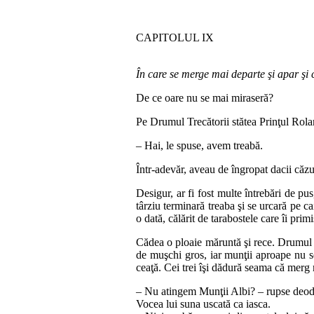
CAPITOLUL IX
În care se merge mai departe şi apar şi 
De ce oare nu se mai miraseră?
Pe Drumul Trecătorii stătea Prinţul Roland,
– Hai, le spuse, avem treabă.
Într‑adevăr, aveau de îngropat dacii căzuţ
Desigur, ar fi fost multe întrebări de pu
târziu ter­mi­­­nară treaba şi se urcară pe 
o dată, călărit de ta­ra­bos­tele care îi primi
Cădea o ploaie măruntă şi rece. Drumul Tr
de muşchi gros, iar munţii aproape nu se 
ceaţă. Cei trei îşi dădură seama că merg 
– Nu atingem Munţii Albi? – rupse deoda
Vocea lui suna uscată ca iasca.