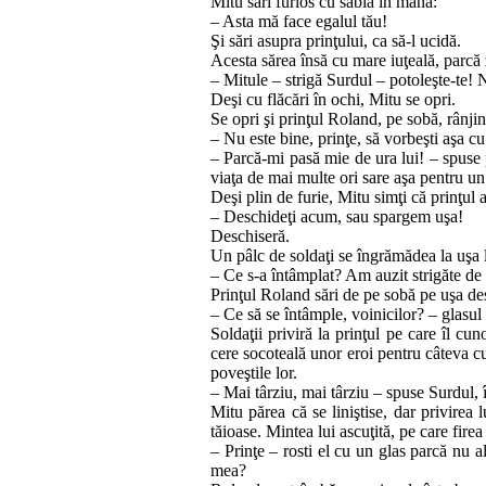
Mitu sări furios cu sabia în mână:
– Asta mă face egalul tău!
Şi sări asupra prinţului, ca să‑l ucidă.
Acesta sărea însă cu mare iuţeală, parcă 
– Mitule – strigă Surdul – potoleşte‑te! 
Deşi cu flăcări în ochi, Mitu se opri.
Se opri şi prinţul Roland, pe sobă, rânjin
– Nu este bine, prinţe, să vorbeşti aşa cu 
– Parcă‑mi pasă mie de ura lui! – spuse pi
viaţa de mai mul­te ori sa­­re aşa pentru 
Deşi plin de furie, Mitu simţi că prinţul a
– Deschideţi acum, sau spargem uşa!
Deschiseră.
Un pâlc de soldaţi se îngrămădea la uşa l
– Ce s‑a întâmplat? Am auzit strigăte de 
Prinţul Roland sări de pe sobă pe uşa de
– Ce să se întâmple, voinicilor? – glasul
Soldaţii priviră la prinţul pe care îl c
cere socoteală u­nor e­roi pen­tru câteva cu
poveştile lor.
– Mai târziu, mai târziu – spuse Surdul, 
Mitu părea că se liniştise, dar privirea 
tăioase. Mintea lui as­cu­ţi­tă, pe care fi
– Prinţe – rosti el cu un glas parcă nu al
mea?