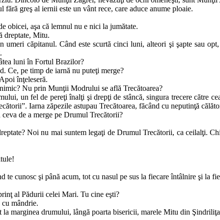
orul fără greş al iernii este un vânt rece, care aduce anume ploaie.
 obicei, a­şa că lemnul nu e nici la jumătate.
nă dreptate, Mitu.
meri că­pi­ta­nul. Când este scurtă cinci luni, alteori şi şapte sau opt, 
.
ea luni în For­­­­tul Brazilor?
nd. Ce, pe timp de iarnă nu puteţi merge?
poi în­ţe­leseră.
r nimic? Nu prin Munţii Modrului se află Trecătoarea?
ui, un fel de pereţi înalţi şi drepţi de stâncă, singura trecere către cea­
ătorii”. Iarna zăpezile as­tu­pau Tre­că­toarea, făcând cu neputinţă călăto
 ceva de a mer­­ge pe Drumul Trecătorii?
e dreptate? Noi nu mai suntem legaţi de Drumul Trecătorii, ca cei­lalţi. C
tule!
d te cu­nosc şi până acum, tot cu nasul pe sus la fiecare întâlnire şi la fie
inţ al Pă­du­rii celei Mari. Tu cine eşti?
 cu mân­drie.
 la margi­nea drumului, lângă poarta bisericii, marele Mitu din Şin­dri­li