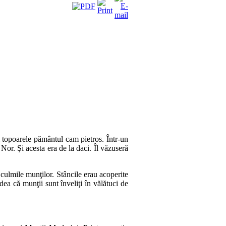
 to­poa­rele pământul cam pietros. Într‑un
or. Şi a­ces­ta era de la daci. Îl vă­zu­seră
 culmile munţilor. Stâncile erau acoperite
a că munţii sunt în­ve­liţi în vălătuci de