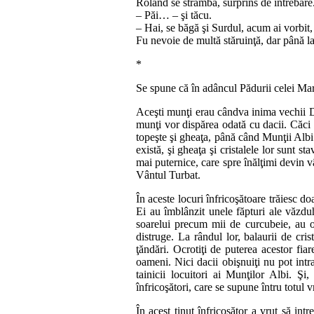
Roland se strâmbă, surprins de întrebare
– Păi… – şi tăcu.
– Hai, se băgă şi Surdul, acum ai vorbit, 
Fu nevoie de multă stăruinţă, dar până la
*
Se spune că în adâncul Pădurii celei Mari
Aceşti munţi erau cândva inima vechii Da
munţi vor dis­părea o­dată cu dacii. Căci 
to­peşte şi gheaţa, până când Munţii Albi 
există, şi gheaţa şi cristalele lor sunt sta
mai pu­ternice, care spre înălţimi devin vâ
Vântul Turbat.
În aceste locuri înfricoşătoare trăiesc do
Ei au îmblân­zit unele făp­turi ale văzduhu
soarelui precum mii de curcu­be­ie, au o m
distruge. La rândul lor, balaurii de cris
ţăndări. O­cro­­tiţi de pu­te­­rea acestor 
oameni. Nici dacii obişnuiţi nu pot intra
tainicii lo­cu­itori ai Mun­ţilor Albi. Ş
înfricoşători, care se supune întru to­tul vr
În acest ţinut înfricoşător a vrut să intr