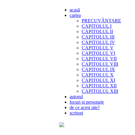
acasã
cartea
PRECUVÂNTARE
CAPITOLUL I
CAPITOLUL II
CAPITOLUL III
CAPITOLUL IV
CAPITOLUL V
CAPITOLUL VI
CAPITOLUL VII
CAPITOLUL VIII
CAPITOLUL IX
CAPITOLUL X
CAPITOLUL XI
CAPITOLUL XII
CAPITOLUL XIII
autorul
locuri şi personaje
de ce acest site?
scrisori