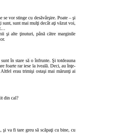
me se vor stinge cu desăvârşire. Poate – şi
ţi sunt, sunt mai mulţi decât aţi văzut voi,
ost…
i şi al­te ţinuturi, până către marginile
or.
sunt în stare să o înfrunte. Şi totdeauna
e foarte rar iese la iveală. Deci, au în­ţe­
 Altfel erau trimişi ostaşi mai mărunţi ai
it din cal?
 şi va fi tare greu să scăpaţi cu bine, cu