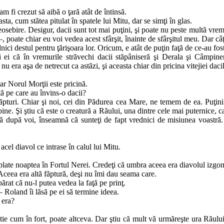
m fi cre­zut să aibă o ţară atât de întinsă.
, cum stă­­tea pitulat în spatele lui Mitu, dar se simţi în glas.
eosebire. De­sigur, dacii sunt tot mai puţini, şi poate nu peste multă vre­
–, poate chiar eu voi vedea acest sfâr­şit, înainte de sfârşitul meu. Dar câ
nici des­­tul pentru ţărişoara lor. Ori­cum, e atât de puţin faţă de ce‑au f
ei că în vre­mu­rile străvechi dacii stăpâniseră şi Derala şi Câmpineni
u era aşa de netrecut ca astăzi, şi a­ceas­ta chiar din pricina vitejiei dacil
r Norul Mor­­ţii este pricină.
ă pe care au învins‑o dacii?
pturi. Chiar şi noi, cei din Pădurea cea Mare, ne temem de ea. Puţini 
bine. Şi ştiu că este o creatură a Ră­ului, una dintre cele mai puternice, car
isă după voi, înseamnă că sunteţi de fapt vred­nici de misiunea voastră.
acel diavol ce intrase în calul lui Mitu.
plate noap­tea în Fortul Nerei. Credeţi că umbra aceea era dia­volul iz­gon
 Aceea era al­tă făptură, deşi nu îmi dau seama care.
ărat că nu‑l putea vedea la faţă pe prinţ.
Roland îi lă­să pe ei să termine ideea.
 era?
tie cum în fort, poate altceva. Dar ştiu că mult vă urmăreşte ura Ră­u­lui,