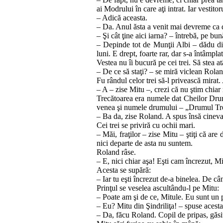
ai Mo­drului în care aţi intrat. Iar vestit
– Adică aceasta.
– Da. Anul ăsta a venit mai devreme ca de
– Şi cât ţine aici iarna? – întrebă, pe bu
– Depinde tot de Munţii Albi – dădu din u
luni. E drept, foar­te rar, dar s‑a întâmplat
Vestea nu îi bucură pe cei trei. Să stea atât
– De ce să staţi? – se miră viclean Rola
Fu rândul celor trei să‑l privească mirat. A
– A – zise Mitu –, crezi că nu ştim chia
Trecătoarea era numele dat Cheilor Drumul
venea şi nu­me­le dru­mului – „Drumul Trec
– Ba da, zise Roland. A spus însă cineva
Cei trei se priviră cu ochii mari.
– Măi, fraţilor – zise Mitu – ştiţi că ar
nici de­par­te de asta nu sun­tem.
Roland râse.
– E, nici chiar aşa! Eşti cam încrezut, Mi
Acesta se supără:
– Iar tu eşti încrezut de‑a binelea. De cân
Prinţul se veselea ascultându‑l pe Mitu:
– Poate am şi de ce, Mitule. Eu sunt un pr
– Eu? Mitu din Şindriliţa! – spuse acesta
– Da, făcu Roland. Copil de pripas, găsit