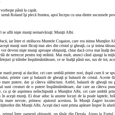
.
vorbeşte pâ­nă la capăt.
 urmă Ro­land îşi plecă fruntea, apoi începu cu una dintre ascun­sele pove
 se află niş­te munţi nemaivăzuţi: Munţii Albi.
cii, iar în­­tre ei strălucea Muntele Cogaion, care era inima Mun­ţilor A
aceşti munţi sunt făcuţi mai a­les din cristal şi gheaţă, ca şi inima tăioa
vor de­ve­ni nişte munţi a­proape obişnuiţi, chiar dacă ceva mai înalţi de­c
­­vilă de netrecut pentru toţi străinii. Mai mult, a­tunci când a­jungi la mij
rtejuri şi trâmbe îns­­păi­mân­tătoare, ce se înalţă până sus, sus de tot, a­c
ar marii pre­oţi ai dacilor, cei care umblă printre nori, după cum li se spu
lui, printre care şi balaurii de gheaţă şi ba­la­urii de cristal. Aceste făpt
are putere, dar şi câteva slăbiciuni. Astfel, ba­la­u­rii de gheaţă nu pot
­tal sunt creaturi de o putere înspăimântătoare, dar care au câ­teva punc
fiare, ca şi de asprimea neînchipu­ită a Mun­ţilor Albi, cei care umblă pri
 în a­ceşti munţi. Ei doar aduc la anume locuri de la poale lap­te­le, br
i, la mare nevoie, pri­mesc aju­to­rul aces­to­ra. În Munţii Za­grei locui
ă­ji­to­rilor din Munţii Albi. Aceşti daci sunt prima a­pă­rare îns­pre în a­­fa
e, primul în­tre oa­menii obişnuiţi, un tânăr din Derala. Ajuns la Fortul B