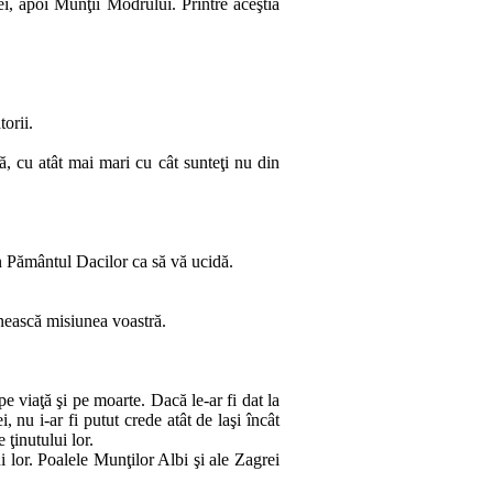
ei, a­poi Munţii Modrului. Printre aceştia
orii.
mă, cu atât mai mari cu cât sunteţi nu din
in Pă­mân­tul Dacilor ca să vă ucidă.
­neas­că misiunea voastră.
 pe viaţă şi pe moarte. Dacă le‑ar fi dat la
, nu i‑ar fi putut crede atât de laşi încât
 ţinutului lor.
 lor. Poalele Munţilor Albi şi ale Zagrei